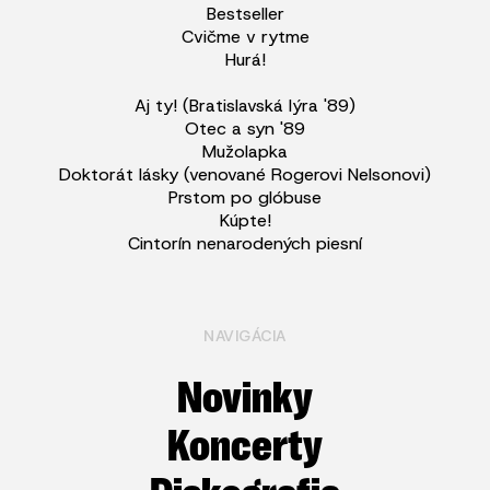
Bestseller
Cvičme v rytme
Hurá!
Aj ty! (Bratislavská lýra '89)
Otec a syn '89
Mužolapka
Doktorát lásky (venované Rogerovi Nelsonovi)
Prstom po glóbuse
Kúpte!
Cintorín nenarodených piesní
NAVIGÁCIA
Novinky
Koncerty