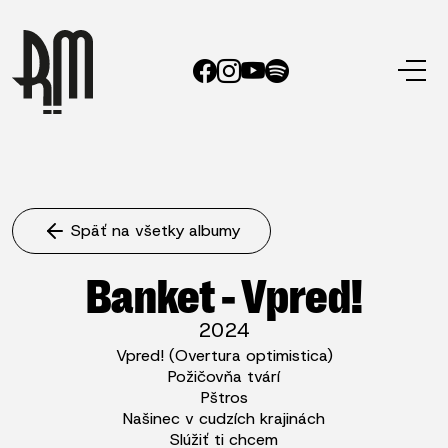
Späť na všetky albumy
Banket - Vpred!
2024
Vpred! (Overtura optimistica)
Požičovňa tvárí
Pštros
Našinec v cudzích krajinách
Slúžiť ti chcem